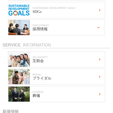
SUSTAINABLE DEVELOPMENT GOALS
SDGs
EMPLOYMENT
採用情報
SERVICE
INFORMATION
AID SOCIETY
互助会
BRIDAL
ブライダル
FUNERAL
葬儀
新着情報