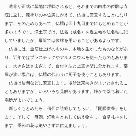
遺骨が正式に墓地に埋葬されると、それまでの白木の位牌は寺
院に返し、漆塗りの本位牌にかえて、仏壇に安置することになり
ます。そのためもあって、仏壇は四十九日までにもとめることが
多いようです。浄土宗では、法名（戒名）を過去帳や法名軸に記
していましたが、最近では位牌を用いることがあるようです。
仏壇には、金箔仕上げのものや、木地を生かしたものなどがあ
り、近年ではプラスチックやアルミニウムを使ったものもありま
す。大きさはさまざまで、台付き型と上置き型に分かれます。部
屋が狭い場合は、仏壇の代わりに厨子を使うこともあります。
仏壇は居間などに安置します。場所は東向きがよいとされるこ
ともありますが、いろいろな見解があります。静かで落ち着いた
場所がよいでしょう。
新しくもとめたら、僧侶に読経してもらい、「開眼供養」をし
ます。そして、毎朝、灯明をともして供え物をし、合掌礼拝をし
ます。季節の花は絶やさずに供えましょう。