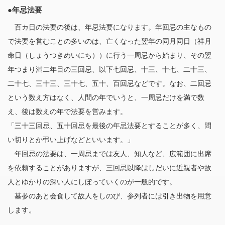
●年忌法要
百カ日の法要の後は、年忌法要になります。年回忌の主なもの
で法要を営むことの多いのは、亡くなった翌年の同月同日（祥月
命日（しょうつきめいにち））に行う一周忌から始まり、その翌
年つまり満二年目の三回忌、以下七回忌、十三、十七、二十三、
二十七、三十三、三十七、五十、百回忌などです。なお、二回忌
という数え方はなく、人間の年でいうと、一周忌だけを満で数
え、後は数えの年で法要を営みます。
「三十三回忌、五十回忌を最後の年忌法要とすることが多く、問
い切りとか弔い上げなどといいます。」
年回忌の法要は、一周忌までは友人、知人など、広範囲に出席
を依頼することがありますが、三回忌以降はしだいに近親者や故
人とゆかりの深い人にしぼっていくのが一般的です。
墓参のあと会食して故人をしのび、参列者には引き出物を用意
します。