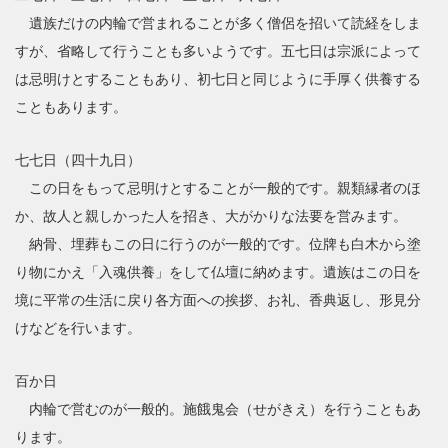
遺族だけの内輪で営まれることが多く僧侶を招いて読経をしま
すが、省略して行うことも多いようです。五七日は宗派によって
は忌明けとすることもあり、初七日と同じように手厚く供養する
こともあります。
七七日（四十九日）
この日をもって忌明けとすることが一般的です。親類縁者のほ
か、故人と親しかった人を招き、大がかりな法要を営みます。
納骨、埋葬もこの日に行うのが一般的です。位牌も白木から塗
り物にかえ「入魂供養」をして仏壇に納めます。遺族はこの日を
境に平常の生活に戻り各方面への挨拶、お礼、香典返し、形見分
けなどを行います。
百か日
内輪で営むのが一般的。施餓鬼会（せがきえ）を行うこともあ
ります。