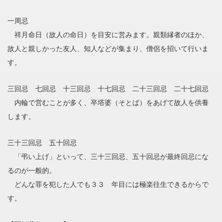
一周忌
祥月命日（故人の命日）を目安に営みます。親類縁者のほか、
故人と親しかった友人、知人などが集まり、僧侶を招いて行いま
す。
三回忌 七回忌 十三回忌 十七回忌 二十三回忌 二十七回忌
内輪で営むことが多く、卒塔婆（そとば）をあげて故人を供養
します。
三十三回忌 五十回忌
「弔い上げ」といって、三十三回忌、五十回忌が最終回忌にな
るのが一般的。
どんな罪を犯した人でも３３ 年目には極楽往生できるからで
す。