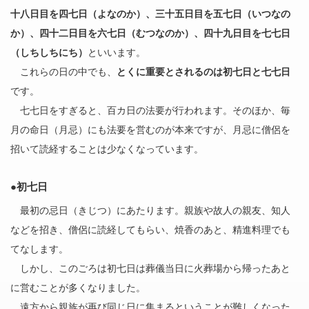
十八日目を四七日（よなのか）、三十五日目を五七日（いつなの
か）、四十二日目を六七日（むつなのか）、四十九日目を七七日
（しちしちにち）
といいます。
これらの日の中でも、
とくに重要とされるのは初七日と七七日
です。
七七日をすぎると、百カ日の法要が行われます。そのほか、毎
月の命日（月忌）にも法要を営むのが本来ですが、月忌に僧侶を
招いて読経することは少なくなっています。
●初七日
最初の忌日（きじつ）にあたります。親族や故人の親友、知人
などを招き、僧侶に読経してもらい、焼香のあと、精進料理でも
てなします。
しかし、このごろは初七日は葬儀当日に火葬場から帰ったあと
に営むことが多くなりました。
遠方から親族が再び同じ日に集まるということが難しくなった