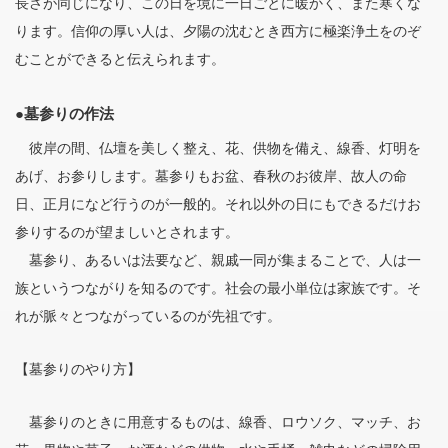
長さが同じになり、この日を境に一日ごとに暖かく、また寒くな
ります。信仰の厚い人は、夕陽の沈むとき西方に極楽浄土をのぞ
むことができると伝えられます。
●墓参りの作法
彼岸の間、仏壇を美しく整え、花、供物を備え、線香、灯明を
あげ、お参りします。墓参りもお盆、春秋のお彼岸、故人の命
日、正月になど行うのが一般的。それ以外の日にもできるだけお
参りするのが望ましいとされます。
墓参り、あるいは法要など、親戚一同が集まることで、人は一
族というつながりを知るのです。社会の最小単位は家族です。そ
れが脈々とつながっているのが先祖です。
【墓参りのやり方】
墓参りのときに用意するものは、線香、ロウソク、マッチ、お