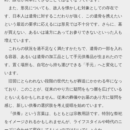
また、形見についても、故人を懐かしむ対象としての存在で
す、日本人は遺骨に対するこだわりが強く、この遺骨を携えたい
という最近の要求に応えるには形見では不十分です。さらに、墓
が買えない、あるいは遠方にあってお参りできないといった人も
増えています。
これらの状況を過不足なく満たすかたちで、遺骨の一部を入れ
る容器、あるいは遺骨の加工品として手元供養品が生まれたので
す。置く場所も、自宅から持ち運びできる「手元」へと変化して
います。
旧習にとらわれない段階の世代たちが葬送にかかわる年になっ
ており、このことが、従来のやり方に疑問をもつ層を広げている
ともいえるかもしれません。従来の葬儀やお墓のあり方に疑問を
感じ、新しい供養の選択肢を考え提唱を始めています。
『供養』という言葉は、もともとは宗教用語です。特別な祭祀
をイメージされるかもしれませんが、ライフスタイルや時代のニ
ーズに合わせて変化してもいいのではないでしょうか。