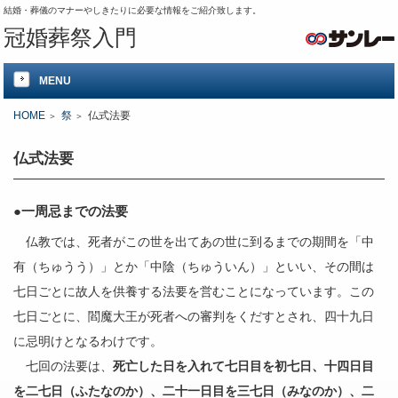
結婚・葬儀のマナーやしきたりに必要な情報をご紹介致します。
冠婚葬祭入門
MENU
HOME
祭
仏式法要
仏式法要
●一周忌までの法要
仏教では、死者がこの世を出てあの世に到るまでの期間を「中
有（ちゅうう）」とか「中陰（ちゅういん）」といい、その間は
七日ごとに故人を供養する法要を営むことになっています。この
七日ごとに、閻魔大王が死者への審判をくだすとされ、四十九日
に忌明けとなるわけです。
七回の法要は、
死亡した日を入れて七日目を初七日、十四日目
を二七日（ふたなのか）、二十一日目を三七日（みなのか）、二