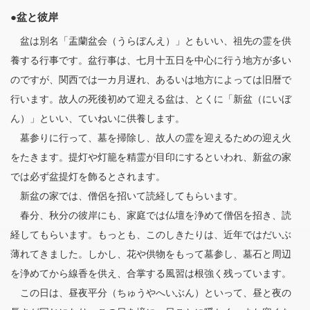
●盆と彼岸
盆は別名「盂蘭盆会（うらぼんえ）」ともいい、祖先の霊を供
養する行事です。盆行事は、七月十五日を中心に行う地方が多い
のですが、関西では一カ月遅れ、あるいは地方によっては旧暦で
行います。故人の死後初めて迎える盆は、とくに「新盆（にいぼ
ん）」といい、ていねいに供養します。
墓参りに行って、墓を掃除し、故人の霊を迎えるための迎え火
をたきます。提灯や灯籠を精霊が目印にするといわれ、新盆の家
では必ず盆提灯を飾るとされます。
新盆の家では、僧侶を招いて読経してもらいます。
春分、秋分の彼岸にも、家庭では仏壇を浄めて僧侶を招き、読
経してもらいます。もっとも、このしきたりは、近年ではだいぶ
薄れてきました。しかし、花や供物をもって墓参し、墓石と周辺
を浄めてから線香を供え、合掌する風習は根強く残っています。
この日は、昼夜平分（ちゅうやへいぶん）といって、昼と夜の