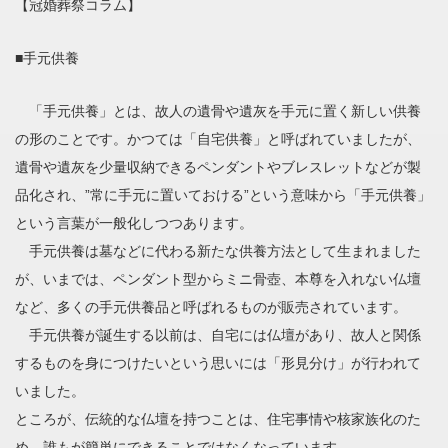
【冠婚葬祭コラム】
■手元供養
「手元供養」とは、故人の遺骨や遺灰を手元に置く新しい供養
の形のことです。かつては「自宅供養」と呼ばれていましたが、
遺骨や遺灰を少量収納できるペンダントやブレスレットなどが製
品化され、”常に手元に置いておける”という意味から「手元供養」
という言葉が一般化しつつあります。
手元供養は墓などに代わる新たな供養方法として生まれました
が、いまでは、ペンダント型からミニ骨壺、本尊を入れない仏壇
など、多くの手元供養品と呼ばれるものが販売されています。
手元供養が誕生する以前は、自宅には仏壇があり、故人と関係
するものを身につけたいという思いには「形見分け」が行われて
いました。
ところが、伝統的な仏壇を持つことは、住宅事情や核家族化のた
め、誰もが簡単にできることではなくなっています。