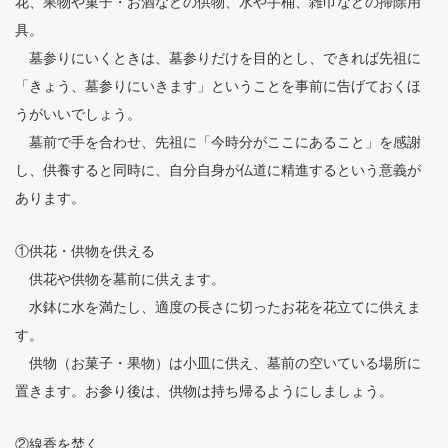
花、果物や菓子・お酒などの供物、水や手桶、雑巾などの掃除用
具。
墓参りにいくときは、墓参りだけを目的とし、できれば先祖に
「きょう、墓参りにいきます」ということを事前に告げておくほ
うがいいでしょう。
墓前で手を合わせ、先祖に「今時分がここにあること」を感謝
し、供養すると同時に、自分自身が仏道に精進するという意義が
あります。
①供花・供物を供える
供花や供物を墓前に供えます。
水鉢に水を満たし、適度の長さに切ったお花を花立てに供えま
す。
供物（お菓子・果物）は小皿に供え、墓前の空いている場所に
置きます。お参り後は、供物は持ち帰るようにしましょう。
②線香を焚く