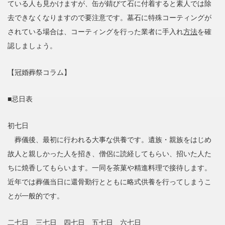
ている人も見かけますが、缶が錆びて石に付着すると素人では除
去できなくなりますので要注意です。墓石に特殊コーティングが
されている場合は、コーティングを行った業者に手入れ
方法
を確
認しましょう。
【冠婚葬祭コラム】
■忌日表
初七日
葬儀後、最初に行われる大事な供養です。遺族・親族をはじめ
故人と親しかった人を招き、僧侶に読経してもらい、招いた人た
ちに焼香してもらいます。一同を茶菓や精進料理で接待します。
近年では葬儀当日に還骨勤行とともに略式供養を行ってしまうこ
とが一般的です。
二七日 三七日 四七日 五七日 六七日