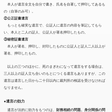
本人が遺言全文を自分で書き、氏名を自署して押印してあるも
の（自筆のみ可）。
②公正証書遺言
もっとも確実な遺言で、公証人に遺言の内容を筆記してもら
い、本人と二人の証人、公証人が署名押印したもの。
③秘密証書遺言
本人が署名、押印し、封印したものに公証人と証人二人以上が
署名、押印したもの。
以上の三つのほかに、死のまぎわになって遺言をする場合は、
三人以上の証人立ち合いのもとにつくる遺言もありますが、この
遺言は遺言した日から二十日以内に裁判所の検認を受けなければ
なりません。
●遺言の効力
遺言が法的に効力をもつのは、
財務相続の問題、身分関係の問