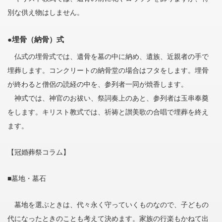
別な供え物はしません。
●埋骨（納骨）式
仏式の埋骨式では、遺骨を墓の中に納め、遺族、近親者の手で
埋葬します。コンクリートの納骨堂の場合はフタをします。埋骨
が終わると僧侶の読経の中を、参列者一同が焼香します。
神式では、神官のお祓い、祭詞奏上のあと、参列者は玉串奉奠
をします。キリスト教式では、祈祷と讃美歌の合唱で埋葬を終え
ます。
【冠婚葬祭コラム】
■墓地・墓石
墓地を選ぶときは、代々永く守っていくものなので、子どもの
代になったときのことも考えて決めます。家族の行楽もかねて出