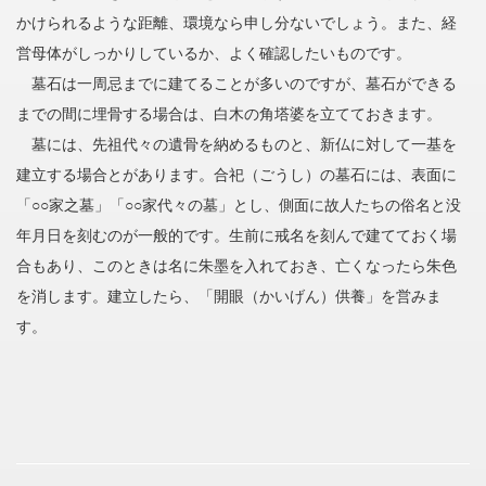
かけられるような距離、環境なら申し分ないでしょう。また、経
営母体がしっかりしているか、よく確認したいものです。
墓石は一周忌までに建てることが多いのですが、墓石ができる
までの間に埋骨する場合は、白木の角塔婆を立てておきます。
墓には、先祖代々の遺骨を納めるものと、新仏に対して一基を
建立する場合とがあります。合祀（ごうし）の墓石には、表面に
「○○家之墓」「○○家代々の墓」とし、側面に故人たちの俗名と没
年月日を刻むのが一般的です。生前に戒名を刻んで建てておく場
合もあり、このときは名に朱墨を入れておき、亡くなったら朱色
を消します。建立したら、「開眼（かいげん）供養」を営みま
す。