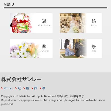
MENU
ホーム
冠
婚
葬
祭
Copyright c SUNRAY Inc. All Rights Reserved.無断転載・転用を禁ず
Reproduction or appropriation of HTML, images and photographs from within this site is
prohibited.