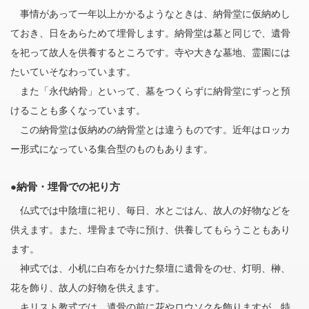
事情があって一年以上かかるようなときは、納骨堂に仮納めし
ておき、日をあらためて埋骨します。納骨堂は墓と同じで、遺骨
を祀って故人を供養するところです。寺や大きな墓地、霊園には
たいていそなわっています。
また「永代納骨」といって、墓をつくらずに納骨堂にずっと預
けることも多くなっています。
この納骨堂は仮納めの納骨堂とは違うものです。近年はロッカ
ー形式になっている集合型のものもあります。
●納骨・埋骨での祀り方
仏式では中陰壇に祀り、毎日、水とごはん、故人の好物などを
供えます。また、埋骨まで寺に預け、供養してもらうこともあり
ます。
神式では、小机に白布をかけた祭壇に遺骨をのせ、灯明、榊、
花を飾り、故人の好物を供えます。
キリスト教式では、遺骨の前に花やロウソクを飾りますが、特