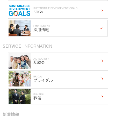
SUSTAINABLE DEVELOPMENT GOALS
SDGs
EMPLOYMENT
採用情報
SERVICE
INFORMATION
AID SOCIETY
互助会
BRIDAL
ブライダル
FUNERAL
葬儀
新着情報