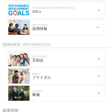
SUSTAINABLE DEVELOPMENT GOALS
SDGs
EMPLOYMENT
採用情報
SERVICE
INFORMATION
AID SOCIETY
互助会
BRIDAL
ブライダル
FUNERAL
葬儀
新着情報