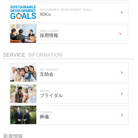
SUSTAINABLE DEVELOPMENT GOALS
SDGs
EMPLOYMENT
採用情報
SERVICE
INFORMATION
AID SOCIETY
互助会
BRIDAL
ブライダル
FUNERAL
葬儀
新着情報