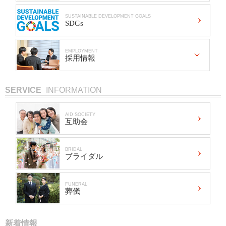
SUSTAINABLE DEVELOPMENT GOALS
SDGs
EMPLOYMENT
採用情報
SERVICE
INFORMATION
AID SOCIETY
互助会
BRIDAL
ブライダル
FUNERAL
葬儀
新着情報