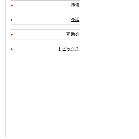
葬儀
介護
互助会
トピックス