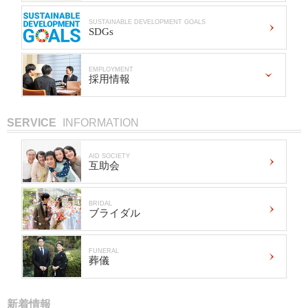
SUSTAINABLE DEVELOPMENT GOALS
SDGs
EMPLOYMENT
採用情報
SERVICE
INFORMATION
AID SOCIETY
互助会
BRIDAL
ブライダル
FUNERAL
葬儀
新着情報