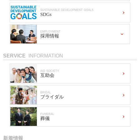
SUSTAINABLE DEVELOPMENT GOALS
SDGs
EMPLOYMENT
採用情報
SERVICE
INFORMATION
AID SOCIETY
互助会
BRIDAL
ブライダル
FUNERAL
葬儀
新着情報