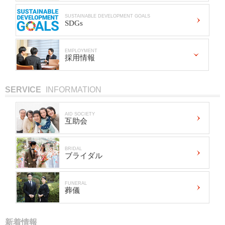
SUSTAINABLE DEVELOPMENT GOALS
SDGs
EMPLOYMENT
採用情報
SERVICE
INFORMATION
AID SOCIETY
互助会
BRIDAL
ブライダル
FUNERAL
葬儀
新着情報