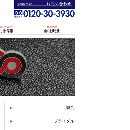
MPLOYMENT
ABOUT US
採用情報
会社概要
総合
ブライダル