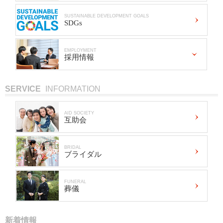
SUSTAINABLE DEVELOPMENT GOALS
SDGs
EMPLOYMENT
採用情報
SERVICE
INFORMATION
AID SOCIETY
互助会
BRIDAL
ブライダル
FUNERAL
葬儀
新着情報